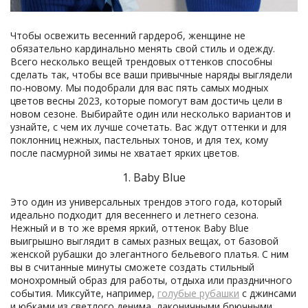
Чтобы освежить весенний гардероб, женщине не
обязательно кардинально менять свой стиль и одежду.
Всего несколько вещей трендовых оттенков способны
сделать так, чтобы все ваши привычные наряды выглядели
по-новому. Мы подобрали для вас пять самых модных
цветов весны 2023, которые помогут вам достичь цели в
новом сезоне. Выбирайте один или несколько вариантов и
узнайте, с чем их лучше сочетать. Вас ждут оттенки и для
поклонниц нежных, пастельных тонов, и для тех, кому
после пасмурной зимы не хватает ярких цветов.
1. Baby Blue
Это один из универсальных трендов этого года, который
идеально подходит для весеннего и летнего сезона.
Нежный и в то же время яркий, оттенок Baby Blue
выигрышно выглядит в самых разных вещах, от базовой
женской рубашки до элегантного бельевого платья. С ним
вы в считанные минуты сможете создать стильный
монохромный образ для работы, отдыха или праздничного
события. Миксуйте, например,
голубые рубашки
с джинсами
и юбками из светлого денима, лаконичными брючными