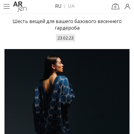
RU
UA
0
Шесть вещей для вашего базового весеннего
гардероба
23.02.23