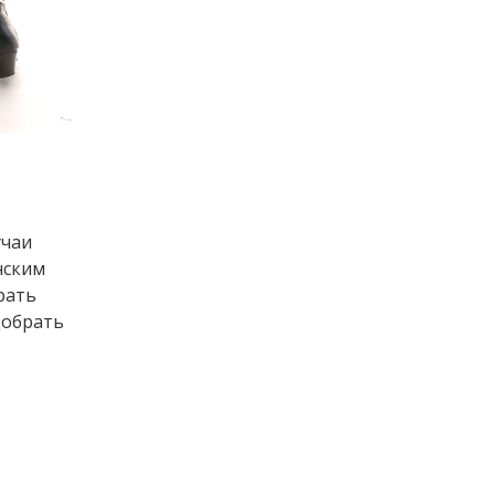
учаи
нским
рать
добрать