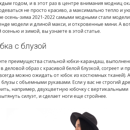
ждым годом, и в этот раз в центре внимания модниц ок
деваться не просто красиво, а максимально тепло и ую
оне осень-зима 2021-2022 самыми модными стали модели
ренде модели и длиной макси, и откровенные мини. А вот
осенью и зимой, вы узнаете в этой статье.
бка с блузой
ените преимущества стильной юбки-карандаш, выполнен
в деловой образ с красивой белой блузкой, согреет и п
 всегда можно ожидать от юбок из костюмных тканей). 
лузы с объемными рукавами. Если у вас не строгий дре
рить, например, двухцветную юбочку с вертикальными
ытянуть силуэт, и сделает ноги еще стройнее.