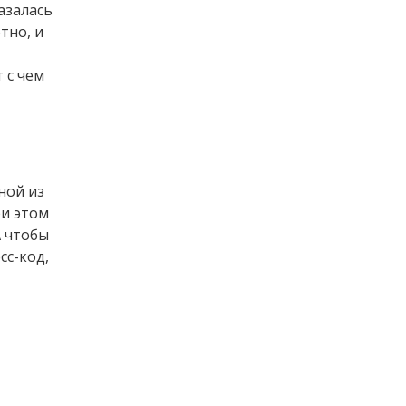
азалась
тно, и
 с чем
ной из
ри этом
А чтобы
сс-код,