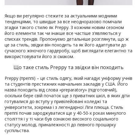
Якщо ви регулярно стежите за актуальними модними
тенденціями, то швидше за все неодноразово помічали
згадки такого стилю як Preppy. З кожним новим сезоном
його елементи так чи інакше все частіше з’являються у
списках трендів. Пропонуємо детальніше розглянути, що ж
це за стиль, звідки він походить та як його адаптувати до
сучасного жіночого гардеробу, щоб виглядати елегантно та
використовувати його зі смаком.
Що таке стиль Preppy та звідки він походить
Preppy (преппі) – це стиль одягу, який нагадує уніформу учнів
та студентів престижних навчальних закладів у США. Його
назва походить від слова «preparatory» (підготовчий),
оскільки бере свій початок ще з приватних шкіл, в яких діти
готувалися до вступу у привілейовані коледжі та
університети, зокрема і з легендарної Ліги плюща. Стиль
преппі почав зароджуватися ще у 40-50-х роках минулого
століття і у ті часи був ознакою високого соціального
статусу молоді, приналежності до певного прошарку
суспільства.