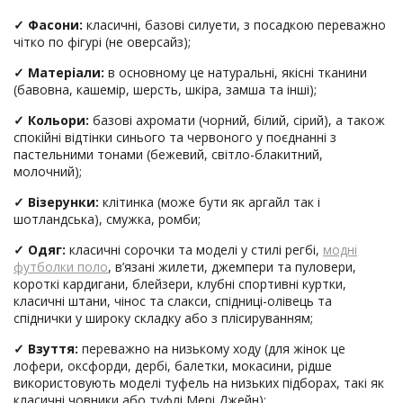
✓ Фасони:
класичні, базові силуети, з посадкою переважно
чітко по фігурі (не оверсайз);
✓ Матеріали:
в основному це натуральні, якісні тканини
(бавовна, кашемір, шерсть, шкіра, замша та інші);
✓ Кольори:
базові ахромати (чорний, білий, сірий), а також
спокійні відтінки синього та червоного у поєднанні з
пастельними тонами (бежевий, світло-блакитний,
молочний);
✓ Візерунки:
клітинка (може бути як аргайл так і
шотландська), смужка, ромби;
✓ Одяг:
класичні сорочки та моделі у стилі регбі,
модні
футболки поло
, в’язані жилети, джемпери та пуловери,
короткі кардигани, блейзери, клубні спортивні куртки,
класичні штани, чінос та слакси, спідниці-олівець та
спіднички у широку складку або з плісируванням;
✓ Взуття:
переважно на низькому ходу (для жінок це
лофери, оксфорди, дербі, балетки, мокасини, рідше
використовують моделі туфель на низьких підборах, такі як
класичні човники або туфлі Мері Джейн);