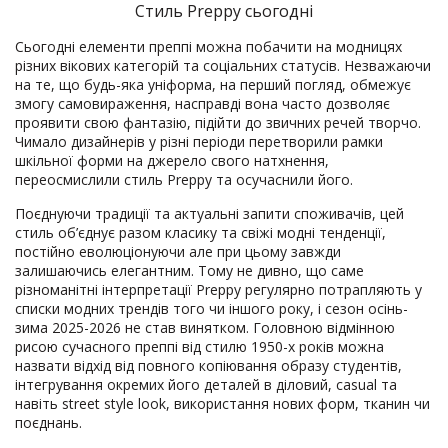
Стиль Preppy сьогодні
Сьогодні елементи преппі можна побачити на модницях
різних вікових категорій та соціальних статусів. Незважаючи
на те, що будь-яка уніформа, на перший погляд, обмежує
змогу самовираження, насправді вона часто дозволяє
проявити свою фантазію, підійти до звичних речей творчо.
Чимало дизайнерів у різні періоди перетворили рамки
шкільної форми на джерело свого натхнення,
переосмислили стиль Preppy та осучаснили його.
Поєднуючи традиції та актуальні запити споживачів, цей
стиль об’єднує разом класику та свіжі модні тенденції,
постійно еволюціонуючи але при цьому завжди
залишаючись елегантним. Тому не дивно, що саме
різноманітні інтерпретації Preppy регулярно потрапляють у
списки модних трендів того чи іншого року, і сезон осінь-
зима 2025-2026 не став винятком. Головною відмінною
рисою сучасного преппі від стилю 1950-х років можна
назвати відхід від повного копіювання образу студентів,
інтегрування окремих його деталей в діловий, casual та
навіть street style look, використання нових форм, тканин чи
поєднань.