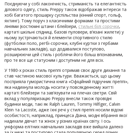
Поєднуючи у собі лаконічність, стриманість та елегантність
ділового одягу, стиль Preppy також відображав інтереси та
хобі багатого прошарку суспільства (кінний спорт, гольф,
яхтинг). Тому поруч з класичними формами та простими
лініями (костюмні штани і блейзери,
стильні білі сорочки
,
картаті шкільні спідниці, базові пуловери, в’язані жилети) у
ньому зустрічаються й елементи спортивного стилю
(футболки поло, регбі-сорочки, клубні куртки з гербами
навчальних закладів), що додавалися поступово,
розширюючи цей стиль і роблячи його більш впізнаваним,
про те все ще статусним і доступним не для всіх.
У 1980-х роках стиль преппі отримав своє друге дихання та
став частиною масової культури. Вважається, що цьому
посприяла гумористична книга «Офіційний підручник преппі»,
яка надихнула молодь носити у повсякденному житті
картаті блейзери та зав’язувати на плечах светри. Свій
вклад у популяризацію Preppy внесли також провідні
будинки моди, такі як Ralph Lauren, Tommy Hilfiger, Calvin
Klein та Lacoste, адже їхні речі у стилі преппі носили відомі
особистості, наприклад, принцеса Діана, модні вбрання якої
надихали дівчат та жінок у різних країнах світу. І ось
уніформа елітних навчальних закладів вже вийшла далеко
за їх межі та поступово стала популярною серед різних