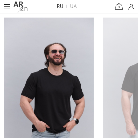
RU
UA
0