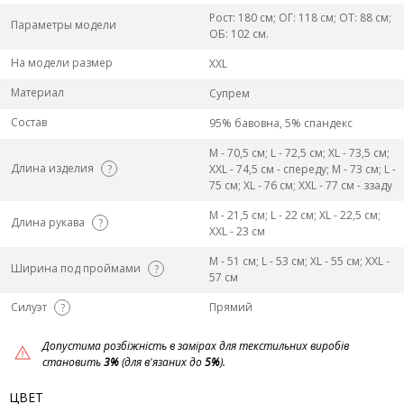
Рост: 180 см; ОГ: 118 см; ОТ: 88 см;
Параметры модели
ОБ: 102 см.
На модели размер
XXL
Материал
Супрем
Состав
95% бавовна, 5% спандекс
M - 70,5 см; L - 72,5 см; XL - 73,5 см;
Длина изделия
?
XXL - 74,5 см - спереду; M - 73 см; L -
75 см; XL - 76 см; XXL - 77 см - ззаду
M - 21,5 см; L - 22 см; XL - 22,5 см;
Длина рукава
?
XXL - 23 см
M - 51 см; L - 53 см; XL - 55 см; XXL -
Ширина под проймами
?
57 см
Силуэт
Прямий
?
Допустима розбіжність в замірах для текстильних виробів
становить
3%
(для в'язаних до
5%
).
ЦВЕТ