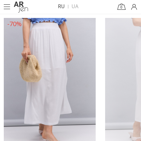
RU
UA
0
-70%