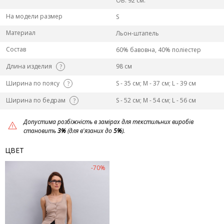
ОБ: 92 см.
На модели размер
S
Материал
Льон-штапель
Состав
60% бавовна, 40% поліестер
Длина изделия
98 см
?
Ширина по поясу
S - 35 см; M - 37 см; L - 39 см
?
Ширина по бедрам
S - 52 см; M - 54 см; L - 56 см
?
Допустима розбіжність в замірах для текстильних виробів
становить
3%
(для в'язаних до
5%
).
ЦВЕТ
-70%