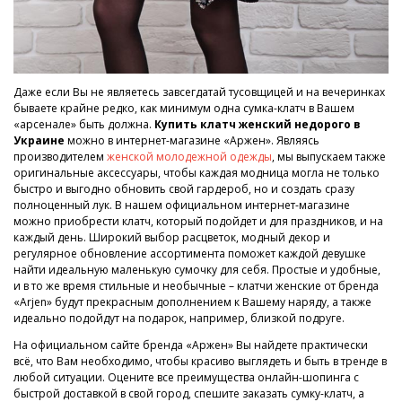
Даже если Вы не являетесь завсегдатай тусовщицей и на вечеринках
бываете крайне редко, как минимум одна сумка-клатч в Вашем
«арсенале» быть должна.
Купить клатч женский недорого в
Украине
можно в интернет-магазине «Аржен». Являясь
производителем
женской молодежной одежды
, мы выпускаем также
оригинальные аксессуары, чтобы каждая модница могла не только
быстро и выгодно обновить свой гардероб, но и создать сразу
полноценный лук. В нашем официальном интернет-магазине
можно приобрести клатч, который подойдет и для праздников, и на
каждый день. Широкий выбор расцветок, модный декор и
регулярное обновление ассортимента поможет каждой девушке
найти идеальную маленькую сумочку для себя. Простые и удобные,
и в то же время стильные и необычные – клатчи женские от бренда
«Arjen» будут прекрасным дополнением к Вашему наряду, а также
идеально подойдут на подарок, например, близкой подруге.
На официальном сайте бренда «Аржен» Вы найдете практически
всё, что Вам необходимо, чтобы красиво выглядеть и быть в тренде в
любой ситуации. Оцените все преимущества онлайн-шопинга с
быстрой доставкой в свой город, спешите заказать сумку-клатч, а