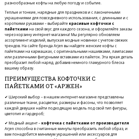
разнообразные кофты на любую погоду и событие.
Теплые и тонкие, нарядные для праздников и с лаконичными
украшениями для повседневного использования, с длинными и с
короткими рукавами – выбирайте
красивые кофточки с
пайетками
на свой вкус для каждого сезона, и оформляйте заказы
через корзину интернет-магазина! Мы регулярно обновляем
ассортимент изделий, выпуская модные новинки с учетом свежих
трендов. На сайте бренда Arjen вы найдете женские кофты с
пайетками на кармашках, с оригинальными нашивками, лампасами
или различными фигурными вставками из пайеток. Эта яркая деталь
преобразит любой наряд, добавив немного гламурного блеска
вашему образу.
ПРЕИМУЩЕСТВА КОФТОЧКИ С
ПАЙЕТКАМИ ОТ «АРЖЕН»
✔ Широкий выбор – в нашем интернет-магазине представлены
различные ткани, расцветки, размеры и фасоны, что позволяет
каждой девушке найти подходящую модель под свой тип фигуры,
цветотип и гардероб;
✔ Модный акцент –
кофточка с пайетками от производителя
Arjen способна в считанные минуты преобразить любой образ, и
вам понадобится минимум украшений или аксессуаров для