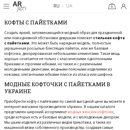
RU
UA
0
КОФТЫ С ПАЙЕТКАМИ
Создать яркий, запоминающийся модный образ для праздничной
или повседневной обстановки девушкам поможет
стильная кофта
с пайетками
. Это может быть нарядная модель, полностью
украшенная россыпью блестящих пайеток, или же базовая
кофточка, декорированная небольшими элементами. Такая вещь
хорошо сочетается не только с классическими однотонными
брюками и строгими юбками, но также и с различными
молодежными джинсами, модными поясными изделиями из
кожзама, элегантными юбками-плиссе из атласа или шифона.
МОДНЫЕ КОФТОЧКИ С ПАЙЕТКАМИ В
УКРАИНЕ
Приобрести кофту с пайетками по самой выгодной цене вы можете в
интернет-магазине производителя «Аржен». В нашем каталоге
представлен широкий ассортимент
модных женских кофточек
,
среди которых есть и базовые модели, и с молодежным декором.
Мы шьем изделия из различных видов трикотажа, а также из
машинной вязки собственного производства, создавая самые