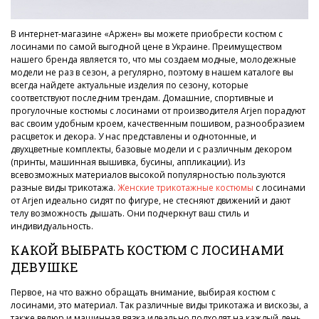
В интернет-магазине «Аржен» вы можете приобрести костюм с
лосинами по самой выгодной цене в Украине. Преимуществом
нашего бренда является то, что мы создаем модные, молодежные
модели не раз в сезон, а регулярно, поэтому в нашем каталоге вы
всегда найдете актуальные изделия по сезону, которые
соответствуют последним трендам. Домашние, спортивные и
прогулочные костюмы с лосинами от производителя Arjen порадуют
вас своим удобным кроем, качественным пошивом, разнообразием
расцветок и декора. У нас представлены и однотонные, и
двухцветные комплекты, базовые модели и с различным декором
(принты, машинная вышивка, бусины, аппликации). Из
всевозможных материалов высокой популярностью пользуются
разные виды трикотажа.
Женские трикотажные костюмы
с лосинами
от Arjen идеально сидят по фигуре, не стесняют движений и дают
телу возможность дышать. Они подчеркнут ваш стиль и
индивидуальность.
КАКОЙ ВЫБРАТЬ КОСТЮМ С ЛОСИНАМИ
ДЕВУШКЕ
Первое, на что важно обращать внимание, выбирая костюм с
лосинами, это материал. Так различные виды трикотажа и вискозы, а
также велюр и машинная вязка идеально подходят на каждый день