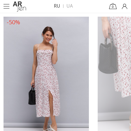
RU
UA
0
-50%