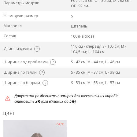
Рост: 173 см; ОГ: 86 см; ОТ: 62 см;
Параметры модели
ОБ: 92 см.
На модели размер
S
Материал
Штапель
Состав
100% віскоза
110 см - спереду; S - 105 см; M -
Длина изделия
?
104,5 см; L - 104 см
Ширина под проймами
S - 42 см; M - 44 см; L - 46 см
?
Ширина по талии
S - 35 см; M - 37 см; L - 39 см
?
Ширина по бедрам
S - 53 см; M - 55 см; L - 57 см
?
Допустима розбіжність в замірах для текстильних виробів
становить
3%
(для в'язаних до
5%
).
ЦВЕТ
-50%