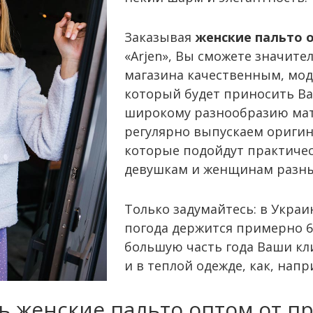
Заказывая
женские пальто 
«Arjen», Вы сможете значит
магазина качественным, мод
который будет приносить Ва
широкому разнообразию мат
регулярно выпускаем ориги
которые подойдут практичес
девушкам и женщинам разны
Только задумайтесь: в Украи
погода держится примерно 6-8
большую часть года Ваши кл
и в теплой одежде, как, нап
ь женские пальто оптом от пр