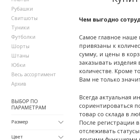
Рубашки
Свитшоты
Чем выгодно сотруд
Туники
Футболки
Самое главное наше 
привязаны к количе
Шорты
сумму, и цены в кор
Штаны
заказывать изделия 
Юбки
количестве. Кроме т
Весь ассортимент
Вам не только значи
Архив
Всегда актуальная и
ВЫБОР ПО
сориентироваться п
ПАРАМЕТРАМ
товар со склада в лю
Размер
После регистрации в
отслеживать статусы
L
Цвет
другими функциями 