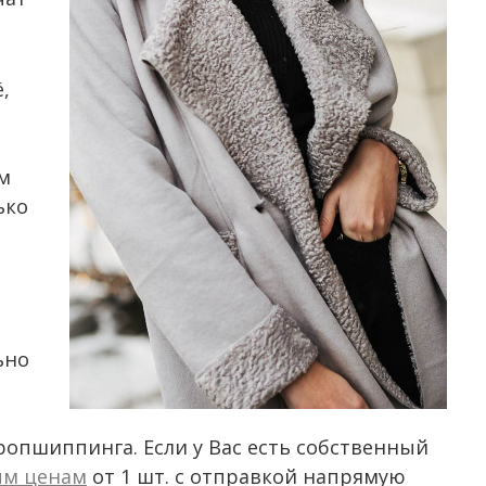
,
м
ько
ьно
ропшиппинга. Если у Вас есть собственный
ым ценам
от 1 шт. с отправкой напрямую