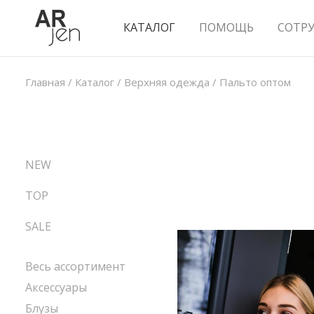
КАТАЛОГ
ПОМОЩЬ
СОТР
Главная
/
Каталог
/
Верхняя одежда
/
Пальто оптом
NEW
TOP
SALE
Весь ассортимент
Аксессуары
Блузы