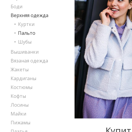
Боди
Верхняя одежда
Куртки
Пальто
Шубы
Вышиванки
Вязаная одежда
Жакеты
Кардиганы
Костюмы
Кофты
Лосины
Майки
Пижамы
Купит
Платья