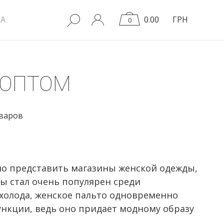
A
0.00
ГРН
0
 ОПТОМ
оваров
но представить магазины женской одежды,
ды стал очень популярен среди
холода, женское пальто одновременно
ункции, ведь оно придает модному образу