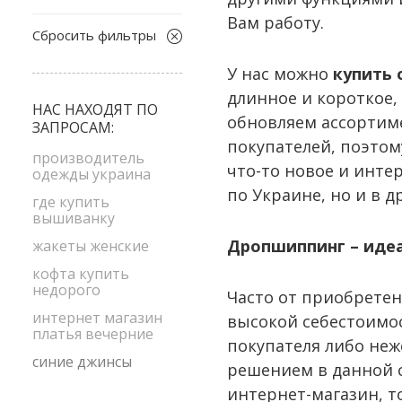
L-XL
Вам работу.
бежевый
M
Сбросить фильтры
белый
M-L
У нас можно
купить 
желтый
S
длинное и короткое,
зеленый
НАС НАХОДЯТ ПО
S-M
обновляем ассортим
ЗАПРОСАМ:
коричневый
XS-S
покупателей, поэтом
оранжевый
производитель
что-то новое и инте
одежды украина
розовый
по Украине, но и в д
где купить
серый
вышиванку
синий
Дропшиппинг – иде
жакеты женские
сиреневый
кофта купить
недорого
черный
Часто от приобретен
интернет магазин
высокой себестоимос
платья вечерние
покупателя либо неж
синие джинсы
решением в данной с
интернет-магазин, т