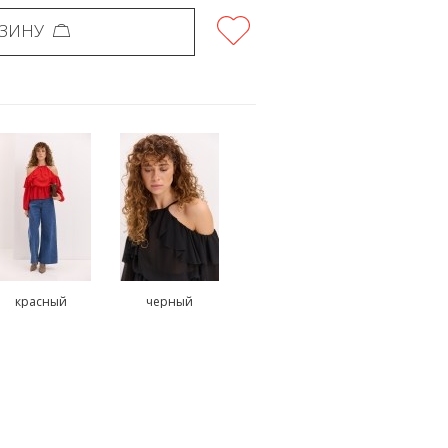
РЗИНУ
красный
черный