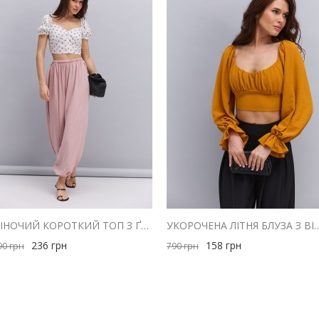
ЖІНОЧИЙ КОРОТКИЙ ТОП З ҐУДЗИКАМИ МОЛОЧНИЙ З ЧЕРВОНИМ КВІТКОВИМ ВІЗЕРУНКОМ
УКОРОЧЕНА ЛІТНЯ БЛУЗА З ВІДКРИТИ
236
грн
158
грн
90
грн
790
грн