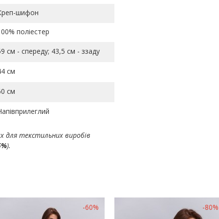
Креп-шифон
100% поліестер
59 см - спереду; 43,5 см - ззаду
44 см
60 см
Напівприлеглий
ах для текстильних виробів
5%
).
-60%
-80%