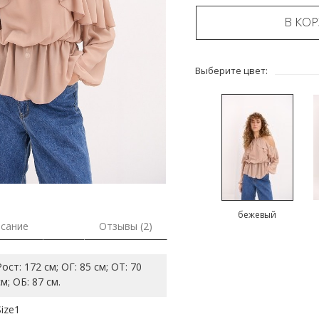
В КО
Выберите цвет:
бежевый
сание
Отзывы (2)
Рост: 172 см; ОГ: 85 см; ОТ: 70
см; ОБ: 87 см.
Size1