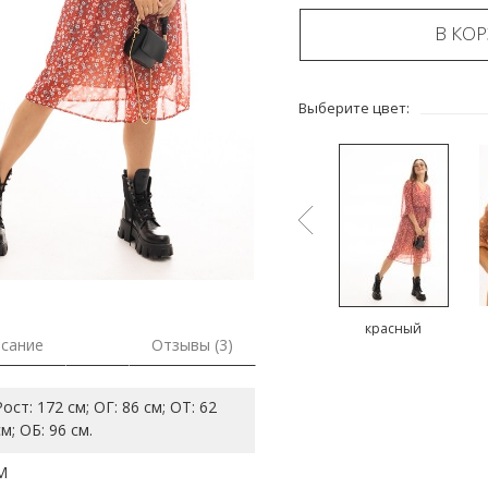
В КО
Выберите цвет:
ый
синий
черный
красный
сание
Отзывы (3)
Рост: 172 см; ОГ: 86 см; ОТ: 62
см; ОБ: 96 см.
M