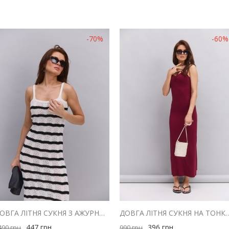
-70%
-60%
ДОВГА ЛІТНЯ СУКНЯ З АЖУРНОЇ В`ЯЗКИ СВІТЛО-МОЛОЧНА В ЧОРНУ СМУЖКУ
ДОВГА ЛІТНЯ СУКНЯ НА ТОНКИХ БРЕТЕЛЯХ БОРДОВА
447
грн
396
грн
490
грн
990
грн