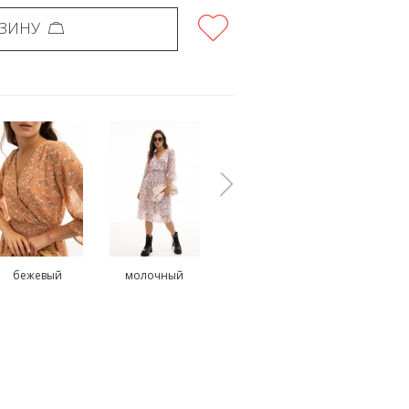
РЗИНУ
бежевый
молочный
синий
черны