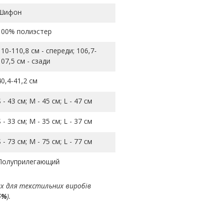
Шифон
100% полиэстер
110-110,8 см - спереди; 106,7-
107,5 см - сзади
40,4-41,2 см
S - 43 см; M - 45 см; L - 47 см
S - 33 см; M - 35 см; L - 37 см
S - 73 см; M - 75 см; L - 77 см
Полуприлегающий
ах для текстильних виробів
5%
).