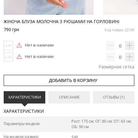
ЖІНОЧА БЛУЗА МОЛОЧНА З РЮШАМИ НА ГОРЛОВИНІ
790
грн
Код товара: 22139
Нет в наличии
0
S-M
Нет в наличии
0
L-XL
Размерная сетка
ДОБАВИТЬ В КОРЗИНУ
ХАРАКТЕРИСТИКИ
ОПИСАНИЕ
ОТЗЫВЫ (1)
ХАРАКТЕРИСТИКИ
Рост: 170 см; ОГ: 80 см; ОТ: 63 см;
Параметры модели
ОБ: 90 см.
На модели размер
S-M