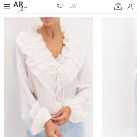
RU
UA
0