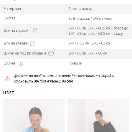
Материал
Віскоза жатка
Состав
85% віскоза, 15% нейлон
S-M - 60 см; L-ХL - 60,5 см - спереду;
Длина изделия
?
S-M - 68 см; L-ХL - 68,5 см - ззаду
Длина рукава
S-M - 61,2 см; L-ХL - 62 см
?
Ширина под проймами
S-M - 56 см; L-ХL - 60 см
?
Силуэт
Прямий
?
Допустима розбіжність в замірах для текстильних виробів
становить
3%
(для в'язаних до
5%
).
ЦВЕТ