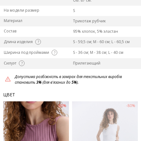
ОБ: 87 см.
На модели размер
S
Материал
Трикотаж рубчик
Состав
95% хлопок, 5% эластан
Длина изделия
S - 59,5 см; M - 60 см; L - 60,5 см
?
Ширина под проймами
S - 36 см; M - 38 см; L - 40 см
?
Силуэт
Прилегающий
?
Допустима розбіжність в замірах для текстильних виробів
становить
3%
(для в'язаних до
5%
).
ЦВЕТ
-80%
-80%