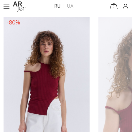
RU
UA
0
-80%