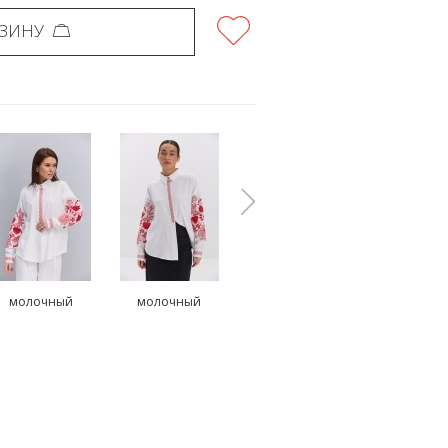
РЗИНУ
молочный
молочный
зеленый
молочн