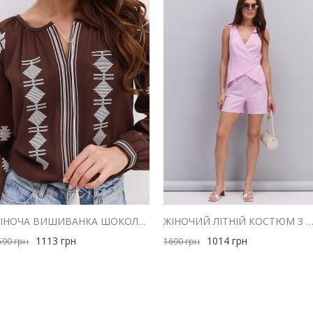
ЖІНОЧА ВИШИВАНКА ШОКОЛАДНА З МОЛОЧНОЮ ГЕОМЕТРІЄЮ ГЛАДДЮ
ЖІНОЧИЙ ЛІТНІЙ КОСТЮМ З ШОРТАМИ І ЖИЛЕТОМ З ЛЬОНУ Р
1113
грн
1014
грн
590
грн
1690
грн