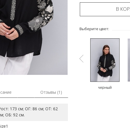
В КО
Выберите цвет:
ый
молочный
зеленый
черный
сание
Отзывы (1)
Рост: 173 см; ОГ: 86 см; ОТ: 62
см; ОБ: 92 см.
Size1