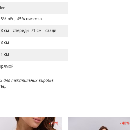
Лен
55% лён, 45% вискоза
68 см - спереди; 71 см - сзади
48 см
61 см
Прямой
ах для текстильних виробів
5%
).
-30%
-40%