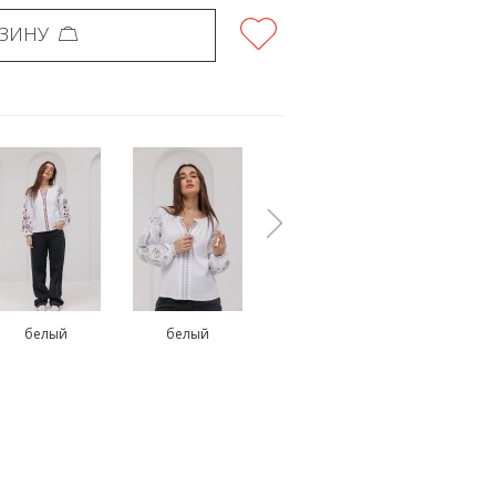
РЗИНУ
белый
белый
коричневый
молочн