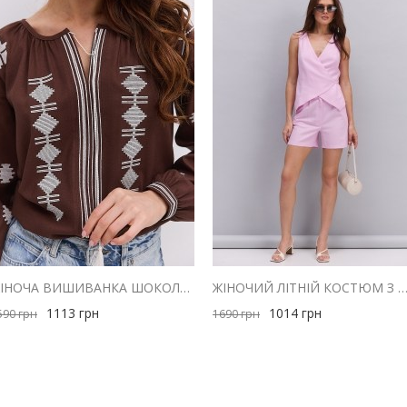
ЖІНОЧА ВИШИВАНКА ШОКОЛАДНА З МОЛОЧНОЮ ГЕОМЕТРІЄЮ ГЛАДДЮ
ЖІНОЧИЙ ЛІТНІЙ КОСТЮМ З ШОРТАМИ І ЖИЛЕТОМ З ЛЬОНУ Р
1113
грн
1014
грн
590
грн
1690
грн