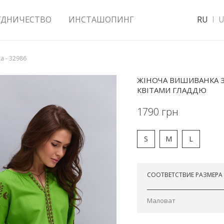
УДНИЧЕСТВО
ИНСТАШОПИНГ
RU
U
 - 32986
ЖІНОЧА ВИШИВАНКА 
КВІТАМИ ГЛАДДЮ
1790
грн
S
M
L
Отправим сегодня
СООТВЕТСТВИЕ РАЗМЕРА
Маловат