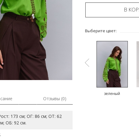
В КО
Выберите цвет:
ый
розовый
зеленый
зеленый
сание
Отзывы (0)
Рост: 173 см; ОГ: 86 см; ОТ: 62
см; ОБ: 92 см.
S