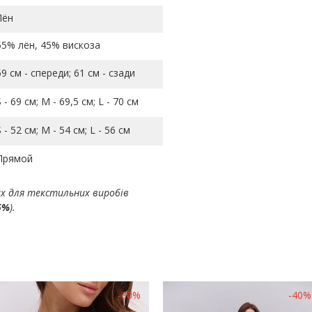
Лён
55% лён, 45% вискоза
59 см - спереди; 61 см - сзади
S - 69 см; M - 69,5 см; L - 70 см
S - 52 см; M - 54 см; L - 56 см
Прямой
ах для текстильних виробів
5%
).
-30%
-40%