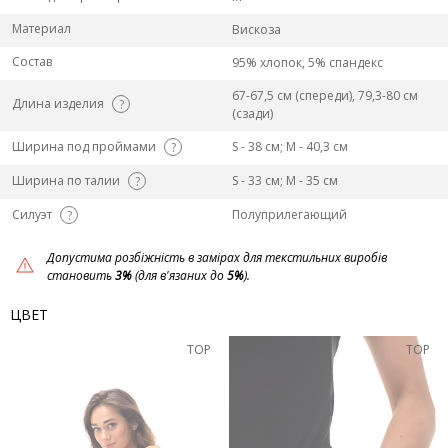
Материал
Вискоза
Состав
95% хлопок, 5% спандекс
67-67,5 см (спереди), 79,3-80 см
Длина изделия
?
(сзади)
Ширина под проймами
S - 38 см; M - 40,3 см
?
Ширина по талии
S - 33 см; M - 35 см
?
Силуэт
Полуприлегающий
?
Допустима розбіжність в замірах для текстильних виробів
становить
3%
(для в'язаних до
5%
).
ЦВЕТ
TOP
TOP