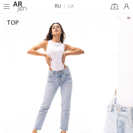
RU
UA
0
TOP