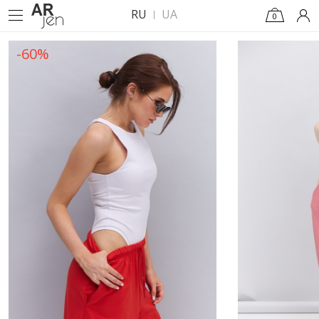
RU
UA
0
-60%