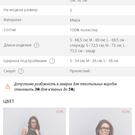
ОБ: 92 см.
На модели размер
S
Материал
Мікра
Состав
100% поліестер
S - 68,5 см; M - 69 см; L - 69,5 см -
Длина изделия
?
спереду; S - 72,5 см; M - 73 см; L -
73,5 см - ззаду
Ширина под проймами
S - 34 см; M - 36 см; L - 38 см
?
Силуэт
Прилеглий
?
Допустима розбіжність в замірах для текстильних виробів
становить
3%
(для в'язаних до
5%
).
ЦВЕТ
-60%
-60%