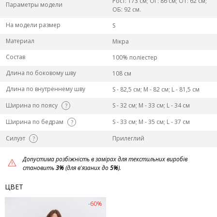
Рост: 173 см; ОГ: 86 см; ОТ: 62 см;
Параметры модели
ОБ: 92 см.
На модели размер
S
Материал
Мікра
Состав
100% поліестер
Длина по боковому шву
108 см
Длина по внутреннему шву
S - 82,5 см; M - 82 см; L - 81,5 см
Ширина по поясу
S - 32 см; M - 33 см; L - 34 см
?
Ширина по бедрам
S - 33 см; M - 35 см; L - 37 см
?
Силуэт
Прилеглий
?
Допустима розбіжність в замірах для текстильних виробів
становить
3%
(для в'язаних до
5%
).
ЦВЕТ
-60%