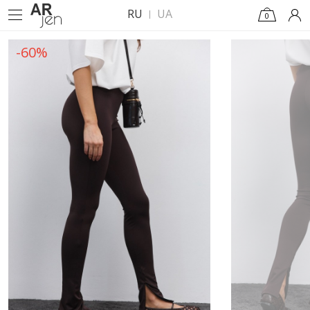
RU
UA
0
-60%