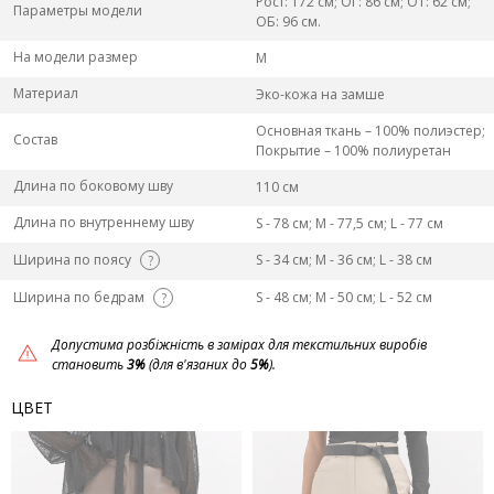
Рост: 172 см; ОГ: 86 см; ОТ: 62 см;
Параметры модели
ОБ: 96 см.
На модели размер
M
Материал
Эко-кожа на замше
Основная ткань – 100% полиэстер;
Состав
Покрытие – 100% полиуретан
Длина по боковому шву
110 см
Длина по внутреннему шву
S - 78 см; M - 77,5 см; L - 77 см
Ширина по поясу
S - 34 см; M - 36 см; L - 38 см
?
Ширина по бедрам
S - 48 см; M - 50 см; L - 52 см
?
Допустима розбіжність в замірах для текстильних виробів
становить
3%
(для в'язаних до
5%
).
ЦВЕТ