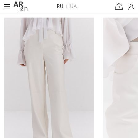
RU
UA
0