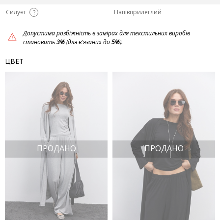
Силуэт
Напівприлеглий
?
Допустима розбіжність в замірах для текстильних виробів
становить
3%
(для в'язаних до
5%
).
ЦВЕТ
ПРОДАНО
ПРОДАНО