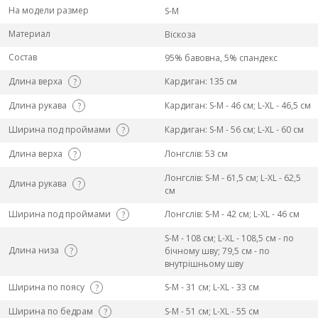
На модели размер
S-M
Материал
Віскоза
Состав
95% бавовна, 5% спандекс
Длина верха
Кардиган: 135 см
?
Длина рукава
Кардиган: S-M - 46 см; L-ХL - 46,5 см
?
Ширина под проймами
Кардиган: S-M - 56 см; L-ХL - 60 см
?
Длина верха
Лонгслів: 53 см
?
Лонгслів: S-M - 61,5 см; L-ХL - 62,5
Длина рукава
?
см
Ширина под проймами
Лонгслів: S-M - 42 см; L-ХL - 46 см
?
S-M - 108 см; L-ХL - 108,5 см - по
Длина низа
?
бічному шву; 79,5 см - по
внутрішньому шву
Ширина по поясу
S-M - 31 см; L-ХL - 33 см
?
Ширина по бедрам
S-M - 51 см; L-ХL - 55 см
?