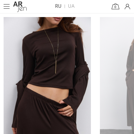
RU
UA
0