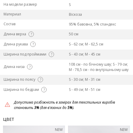
На модели размер
S
Материал
Віскоза
Состав
95% бавовна, 5% спандекс
Длина верха
50 см
?
Длина рукава
S - 62 см; M - 62,5 см
?
Ширина под проймами
S - 43 см; M - 45 см
?
108 см - по бічному шву; S - 79 см;
Длина низа
?
M - 78,5 см - по внутрішньому шву
Ширина по поясу
S - 30 см; M - 31 см
?
Ширина по бедрам
S - 49 см; M - 51 см
?
Допустима розбіжність в замірах для текстильних виробів
становить
3%
(для в'язаних до
5%
).
ЦВЕТ
NEW
NEW