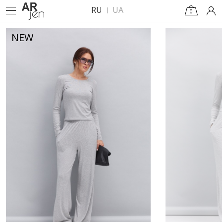
RU
UA
0
NEW