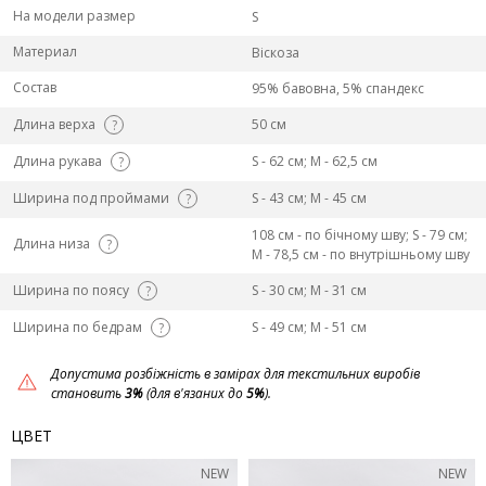
На модели размер
S
Материал
Віскоза
Состав
95% бавовна, 5% спандекс
Длина верха
50 см
?
Длина рукава
S - 62 см; M - 62,5 см
?
Ширина под проймами
S - 43 см; M - 45 см
?
108 см - по бічному шву; S - 79 см;
Длина низа
?
M - 78,5 см - по внутрішньому шву
Ширина по поясу
S - 30 см; M - 31 см
?
Ширина по бедрам
S - 49 см; M - 51 см
?
Допустима розбіжність в замірах для текстильних виробів
становить
3%
(для в'язаних до
5%
).
ЦВЕТ
NEW
NEW