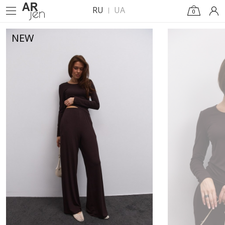
RU
UA
0
NEW