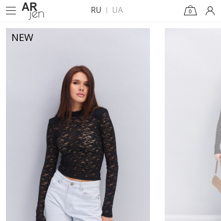
RU
UA
0
NEW