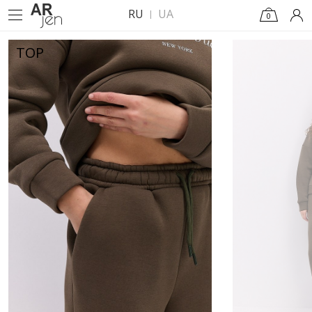
RU
UA
0
TOP