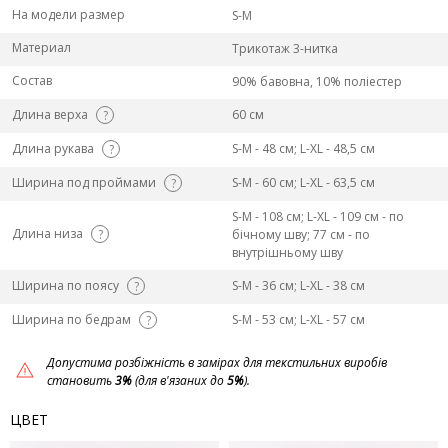
На модели размер
S-M
Материал
Трикотаж 3-нитка
Состав
90% бавовна, 10% поліестер
Длина верха
60 см
?
Длина рукава
S-M - 48 см; L-ХL - 48,5 см
?
Ширина под проймами
S-M - 60 см; L-ХL - 63,5 см
?
S-M - 108 см; L-ХL - 109 см - по
Длина низа
?
бічному шву; 77 см - по
внутрішньому шву
Ширина по поясу
S-M - 36 см; L-ХL - 38 см
?
Ширина по бедрам
S-M - 53 см; L-ХL - 57 см
?
Допустима розбіжність в замірах для текстильних виробів
становить
3%
(для в'язаних до
5%
).
ЦВЕТ