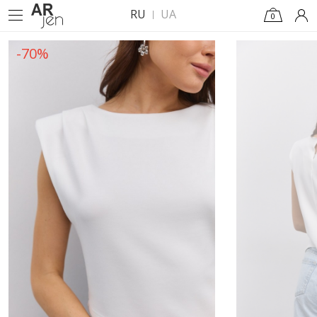
RU
UA
0
-70%