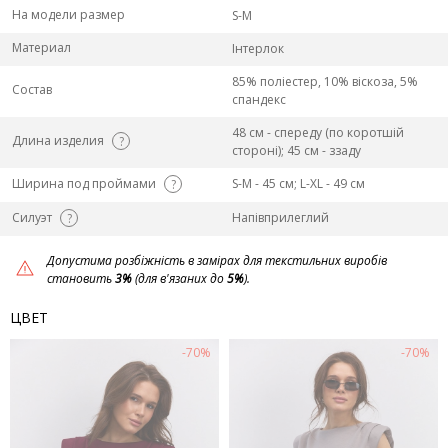
На модели размер
S-M
Материал
Інтерлок
85% поліестер, 10% віскоза, 5%
Состав
спандекс
48 см - спереду (по коротшій
Длина изделия
?
стороні); 45 см - ззаду
Ширина под проймами
S-M - 45 см; L-ХL - 49 см
?
Силуэт
Напівприлеглий
?
Допустима розбіжність в замірах для текстильних виробів
становить
3%
(для в'язаних до
5%
).
ЦВЕТ
-70%
-70%