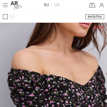
RU
UA
0
ФИЛЬТРЫ
-60%