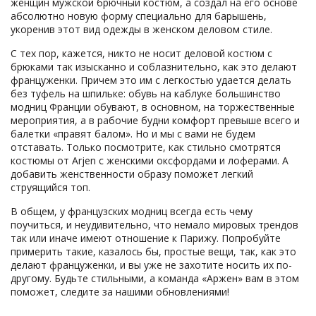
женщин мужской брючный костюм, а создал на его основе
абсолютно новую форму специально для барышень,
укоренив этот вид одежды в женском деловом стиле.
С тех пор, кажется, никто не носит деловой костюм с
брюками так изысканно и соблазнительно, как это делают
француженки. Причем это им с легкостью удается делать
без туфель на шпильке: обувь на каблуке большинство
модниц Франции обувают, в основном, на торжественные
мероприятия, а в рабочие будни комфорт превыше всего и
балетки «правят балом». Но и мы с вами не будем
отставать. Только посмотрите, как стильно смотрятся
костюмы от Arjen с женскими оксфордами и лоферами. А
добавить женственности образу поможет легкий
струящийся топ.
В общем, у французских модниц всегда есть чему
поучиться, и неудивительно, что немало мировых трендов
так или иначе имеют отношение к Парижу. Попробуйте
примерить такие, казалось бы, простые вещи, так, как это
делают француженки, и вы уже не захотите носить их по-
другому. Будьте стильными, а команда «Аржен» вам в этом
поможет, следите за нашими обновлениями!