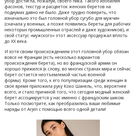
убор достигла, пожалуй, своего пика. Такого изобилия
фасонов, текстур и расцветок женских беретов на
подиумах давно не было. Даже трудно поверить, что
изначально это был головной убор сугубо для мужчин
(сначала у военных, а позже появились береты для рабочих
некоторых промышленных отраслей и даже художников), и
свой статус «мужского» этот аксессуар продержал вплоть
до ХХ века.
И хотя своим происхождением этот головной убор обязан
вовсе не Франции (есть несколько вариантов
происхождения берета), но во французской армии он
хорошо прижился (к слову, во многих странах мира и сейчас
берет остается неотъемлемой частью военной
формы). Кроме того, к его популяризации среди женщин в
свое время приложила руку Коко Шанель, что, вероятнее
всего, и стало причиной того, что сегодня модный женский
берет ассоциируется у нас именно с французским шиком.
Только посмотрите, как преобразились ваши любимые
наряды от Arjen с помощью всего одной детали!