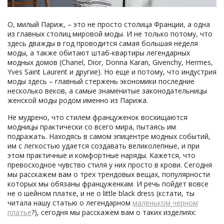
О, милый Париж, – это не просто столица Франции, а одна
из главных столиц мировой моды. И не только потому, что
здесь дважды в год проводится самая большая неделя
моды, а также обитают штаб-квартиры легендарных
модных домов (Chanel, Dior, Donna Karan, Givenchy, Hermes,
Yves Saint Laurent и другие). Но еще и потому, что индустрия
моды здесь – главный стержень экономики последние
несколько веков, а самые знаменитые законодательницы
женской моды родом именно из Парижа.
Не мудрено, что стилем француженок восхищаются
модницы практически со всего мира, пытаясь им
подражать. Находясь в самом эпицентре модных событий,
им с легкостью удается создавать великолепные, и при
этом практичные и комфортные наряды. Кажется, что
превосходное чувство стиля у них просто в крови. Сегодня
мы расскажем вам о трех трендовых вещах, популярности
которых мы обязаны француженкам. И речь пойдет вовсе
не о шейном платке, и не о little black dress (кстати, ты
читала нашу статью о легендарном
маленьком черном
платье
?), сегодня мы расскажем вам о таких изделиях: