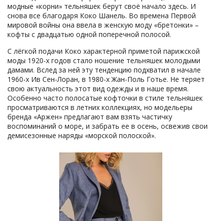
модные «корни» тельняшек берут своё начало здесь. И
снова все благодаря Коко Шанель. Во времена Первой
мировой войны она ввела в женскую моду «бретонки» –
кофты с двадцатью одной поперечной полосой.
С лёгкой подачи Коко характерной приметой парижской
моды 1920-х годов стало ношение тельняшек молодыми
дамами. Вслед за ней эту тенденцию подхватил в начале
1960-х Ив Сен-Лоран, в 1980-х Жан-Поль Готье. Не теряет
свою актуальность этот вид одежды и в наше время.
Особенно часто полосатые кофточки в стиле тельняшек
просматриваются в летних коллекциях, но модельеры
бренда «Аржен» предлагают вам взять частичку
воспоминаний о море, и забрать ее в осень, освежив свои
демисезонные наряды «морской полоской».