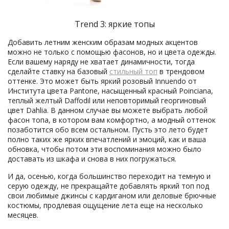
Trend 3: яркие топы
Добавить летним женским образам модных акцентов
можно не только с помощью фасонов, но и цвета одежды.
Если вашему наряду не хватает динамичности, тогда
сделайте ставку на базовый
стильный топ
в трендовом
оттенке. Это может быть яркий розовый Innuendo от
Института цвета Pantone, насыщенный красный Poinciana,
теплый желтый Daffodil или неповторимый георгиновый
цвет Dahlia. В данном случае вы можете выбрать любой
фасон топа, в котором вам комфортно, а модный оттенок
позаботится обо всем остальном. Пусть это лето будет
полно таких же ярких впечатлений и эмоций, как и ваша
обновка, чтобы потом эти воспоминания можно было
доставать из шкафа и снова в них погружаться.
И да, осенью, когда большинство переходит на темную и
серую одежду, не прекращайте добавлять яркий топ под
свои любимые джинсы с кардиганом или деловые брючные
костюмы, продлевая ощущение лета еще на несколько
месяцев.