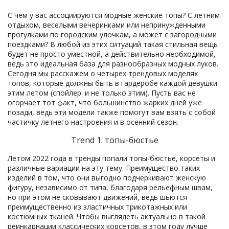
С чем у вас ассоциируются модные женские топы? С летним
отдыхом, веселыми вечеринками или непринужденными
прогулками по городским улочкам, а может с загородными
поездками? В любой из этих ситуаций такая стильная вещь
будет не просто уместной, а действительно необходимой,
ведь это идеальная база для разнообразных модных луков.
Сегодня мы расскажем о четырех трендовых моделях
топов, которые должны быть в гардеробе каждой девушки
этим летом (спойлер: и не только этим). Пусть вас не
огорчает тот факт, что большинство жарких дней уже
позади, ведь эти модели также помогут вам взять с собой
частичку летнего настроения и в осенний сезон.
Trend 1: топы-бюстье
Летом 2022 года в тренды попали топы-бюстье, корсеты и
различные вариации на эту тему. Преимущество таких
изделий в том, что они выгодно подчеркивают женскую
фигуру, независимо от типа, благодаря рельефным швам,
но при этом не сковывают движений, ведь шьются
преимущественно из эластичных трикотажных или
костюмных тканей. Чтобы выглядеть актуально в такой
реинкарнации классических корсетов, в этом году лучше