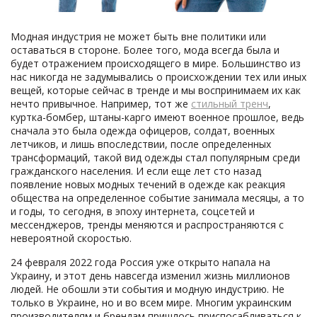
Модная индустрия не может быть вне политики или
оставаться в стороне. Более того, мода всегда была и
будет отражением происходящего в мире. Большинство из
нас никогда не задумывались о происхождении тех или иных
вещей, которые сейчас в тренде и мы воспринимаем их как
нечто привычное. Например, тот же
стильный тренч
,
куртка-бомбер, штаны-карго имеют военное прошлое, ведь
сначала это была одежда офицеров, солдат, военных
летчиков, и лишь впоследствии, после определенных
трансформаций, такой вид одежды стал популярным среди
гражданского населения. И если еще лет сто назад
появление новых модных течений в одежде как реакция
общества на определенное событие занимала месяцы, а то
и годы, то сегодня, в эпоху интернета, соцсетей и
мессенджеров, тренды меняются и распространяются с
невероятной скоростью.
24 февраля 2022 года Россия уже открыто напала на
Украину, и этот день навсегда изменил жизнь миллионов
людей. Не обошли эти события и модную индустрию. Не
только в Украине, но и во всем мире. Многим украинским
производителям и брендам пришлось приспосабливаться к