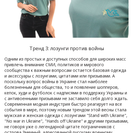
Тренд 3: лозунги против войны
Одним из простых и доступных способов для широких масс
привлечь внимание СМИ, политиков и мирового
сообщества к важным вопросам остается базовая одежда
и аксессуары с лозунгами, цитатами или призывами. А
поскольку вопрос войны в Украине стал наиболее
болезненным для общества, то и появление шопперов,
кепок, худи и футболок с надписями в поддержку Украины и
с антивоенными призывами не заставило себя долго ждать.
Современная модная индустрия быстро реагирует на все
события в мире, поэтому новым трендом этой весны стала
мужская и женская одежда с лозунгами "Stand with Ukraine",
"No war in Ukraine", "Hands off Ukraine" и другими призывами,
не говоря уже о легендарной цитате пограничников с
острова Змеиный, адресованной русскому военному