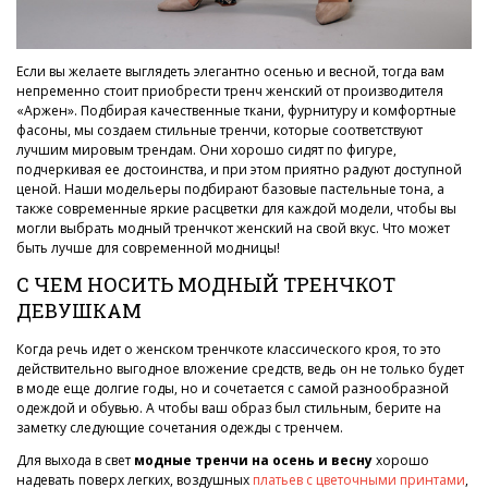
Если вы желаете выглядеть элегантно осенью и весной, тогда вам
непременно стоит приобрести тренч женский от производителя
«Аржен». Подбирая качественные ткани, фурнитуру и комфортные
фасоны, мы создаем стильные тренчи, которые соответствуют
лучшим мировым трендам. Они хорошо сидят по фигуре,
подчеркивая ее достоинства, и при этом приятно радуют доступной
ценой. Наши модельеры подбирают базовые пастельные тона, а
также современные яркие расцветки для каждой модели, чтобы вы
могли выбрать модный тренчкот женский на свой вкус. Что может
быть лучше для современной модницы!
С ЧЕМ НОСИТЬ МОДНЫЙ ТРЕНЧКОТ
ДЕВУШКАМ
Когда речь идет о женском тренчкоте классического кроя, то это
действительно выгодное вложение средств, ведь он не только будет
в моде еще долгие годы, но и сочетается с самой разнообразной
одеждой и обувью. А чтобы ваш образ был стильным, берите на
заметку следующие сочетания одежды с тренчем.
Для выхода в свет
модные тренчи на осень и весну
хорошо
надевать поверх легких, воздушных
платьев с цветочными принтами
,