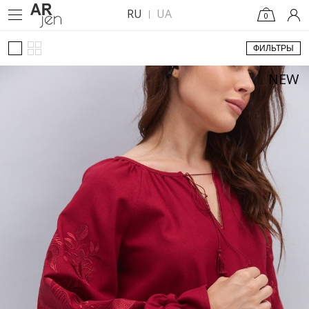
RU
UA
0
ФИЛЬТРЫ
NEW