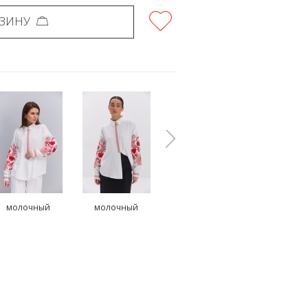
РЗИНУ
молочный
молочный
зеленый
черны