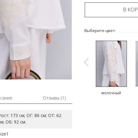
В КО
Выберите цвет:
й
молочный
зеленый
молочный
сание
Отзывы (1)
Рост: 173 см; ОГ: 86 см; ОТ: 62
см; ОБ: 92 см.
Size1