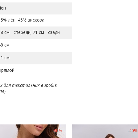
Лен
55% лён, 45% вискоза
68 см - спереди; 71 см - сзади
48 см
61 см
Прямой
ах для текстильних виробів
5%
).
-30%
-40%