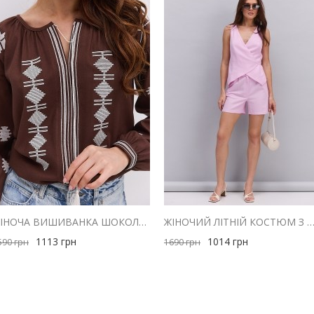
ЖІНОЧА ВИШИВАНКА ШОКОЛАДНА З МОЛОЧНОЮ ГЕОМЕТРІЄЮ ГЛАДДЮ
ЖІНОЧИЙ ЛІТНІЙ КОСТЮМ З ШОРТАМИ І ЖИЛЕТОМ З ЛЬОНУ Р
1113
грн
1014
грн
590
грн
1690
грн