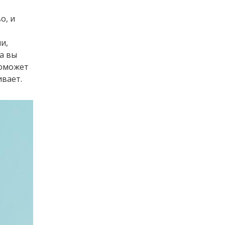
о, и
и,
а вы
поможет
ивает.