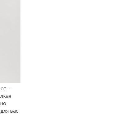
рот –
елкая
ьно
для вас