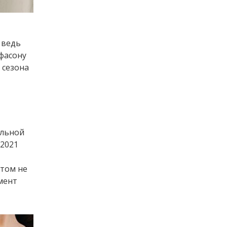
,
 ведь
 фасону
 сезона
альной
 2021
этом не
мент