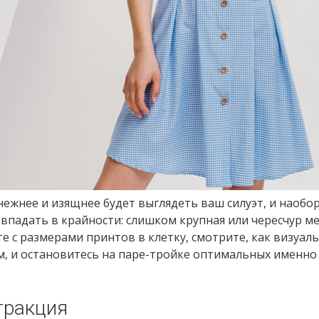
нежнее и изящнее будет выглядеть ваш силуэт, и наобо
 впадать в крайности: слишком крупная или чересчур м
е с размерами принтов в клетку, смотрите, как визуал
м, и остановитесь на паре-тройке оптимальных именно 
тракция