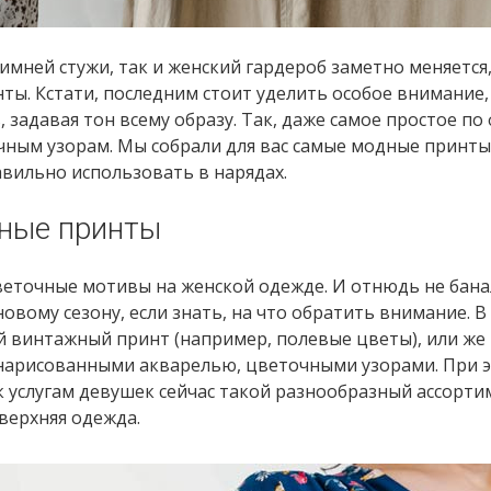
имней стужи, так и женский гардероб заметно меняется
нты. Кстати, последним стоит уделить особое внимание,
задавая тон всему образу. Так, даже самое простое по
чным узорам. Мы собрали для вас самые модные принты
равильно использовать в нарядах.
ные принты
цветочные мотивы на женской одежде. И отнюдь не бан
новому сезону, если знать, на что обратить внимание. В
й винтажный принт (например, полевые цветы), или же
 нарисованными акварелью, цветочными узорами. При 
к услугам девушек сейчас такой разнообразный ассорти
 верхняя одежда.