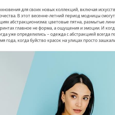
новения для своих новых коллекций, включая искусств
рчества. В этот весенне-летний период модницы смогут
циях абстракционизма: цветовые пятна, размытые лини
принтах главное не форма, а ощущения и эмоции. И когд
когда уже определились – одежда с абстракцией всегда 
я года, когда буйство красок на улицах просто зашкал