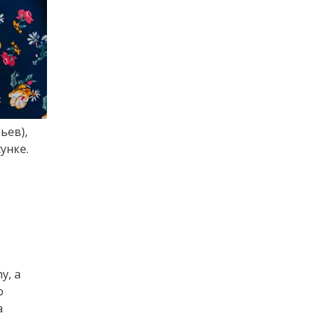
ьев),
унке.
y, а
о
а