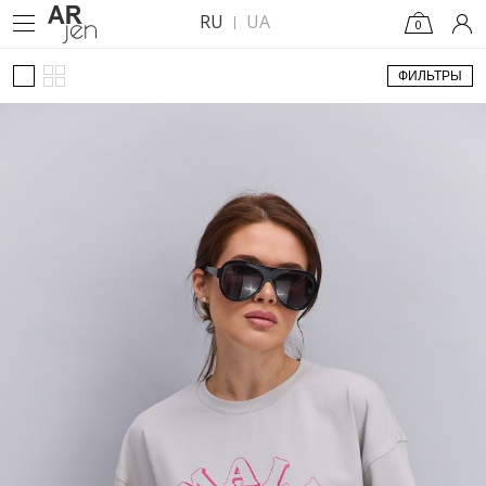
RU
UA
0
ФИЛЬТРЫ