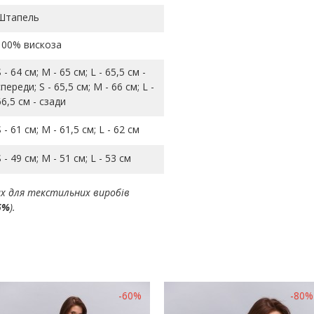
Штапель
100% вискоза
S - 64 см; M - 65 см; L - 65,5 см -
спереди; S - 65,5 см; M - 66 см; L -
66,5 см - сзади
S - 61 см; M - 61,5 см; L - 62 см
S - 49 см; M - 51 см; L - 53 см
ах для текстильних виробів
5%
).
-60%
-80%