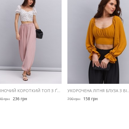
ЖІНОЧИЙ КОРОТКИЙ ТОП З ҐУДЗИКАМИ МОЛОЧНИЙ З ЧЕРВОНИМ КВІТКОВИМ ВІЗЕРУНКОМ
УКОРОЧЕНА ЛІТНЯ БЛУЗА З ВІДКРИТИ
236
грн
158
грн
90
грн
790
грн