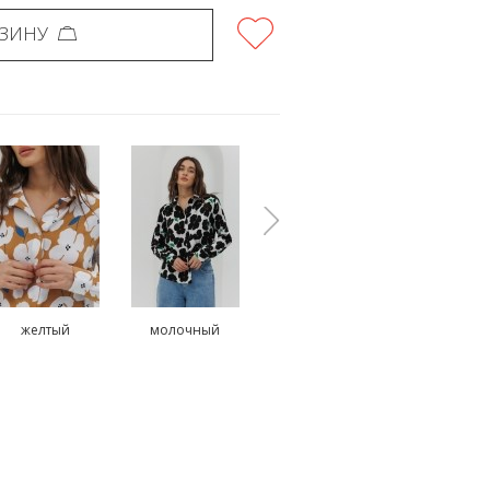
РЗИНУ
желтый
молочный
бежевый
голубо