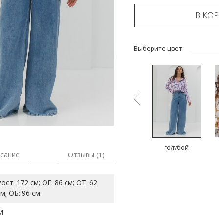
В КО
Выберите цвет:
молочный
бежевый
голубой
сание
Отзывы (1)
Рост: 172 см; ОГ: 86 см; ОТ: 62
см; ОБ: 96 см.
M