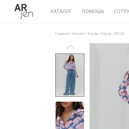
КАТАЛОГ
ПОМОЩЬ
СОТР
Главная
/
Каталог
/
Блузы
/
Блуза - 35128