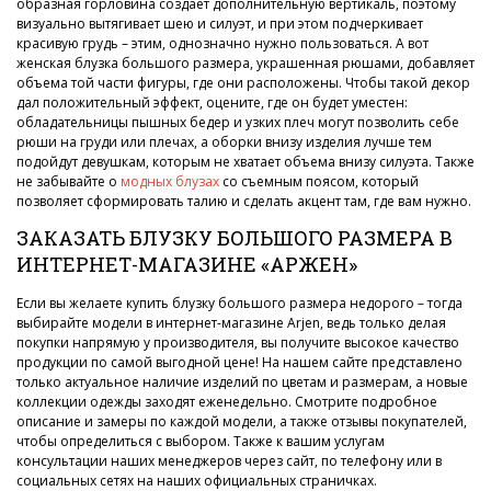
образная горловина создает дополнительную вертикаль, поэтому
визуально вытягивает шею и силуэт, и при этом подчеркивает
красивую грудь – этим, однозначно нужно пользоваться. А вот
женская блузка большого размера, украшенная рюшами, добавляет
объема той части фигуры, где они расположены. Чтобы такой декор
дал положительный эффект, оцените, где он будет уместен:
обладательницы пышных бедер и узких плеч могут позволить себе
рюши на груди или плечах, а оборки внизу изделия лучше тем
подойдут девушкам, которым не хватает объема внизу силуэта. Также
не забывайте о
модных блузах
со съемным поясом, который
позволяет сформировать талию и сделать акцент там, где вам нужно.
ЗАКАЗАТЬ БЛУЗКУ БОЛЬШОГО РАЗМЕРА В
ИНТЕРНЕТ-МАГАЗИНЕ «АРЖЕН»
Если вы желаете купить блузку большого размера недорого – тогда
выбирайте модели в интернет-магазине Arjen, ведь только делая
покупки напрямую у производителя, вы получите высокое качество
продукции по самой выгодной цене! На нашем сайте представлено
только актуальное наличие изделий по цветам и размерам, а новые
коллекции одежды заходят еженедельно. Смотрите подробное
описание и замеры по каждой модели, а также отзывы покупателей,
чтобы определиться с выбором. Также к вашим услугам
консультации наших менеджеров через сайт, по телефону или в
социальных сетях на наших официальных страничках.