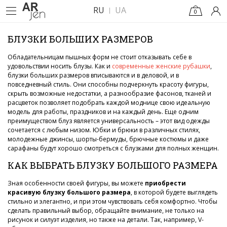
RU
UA
0
БЛУЗКИ БОЛЬШИХ РАЗМЕРОВ
Обладательницам пышных форм не стоит отказывать себе в
удовольствии носить блузы. Как и
современные женские рубашки
,
блузки больших размеров вписываются и в деловой, и в
повседневный стиль. Они способны подчеркнуть красоту фигуры,
скрыть возможные недостатки, а разнообразие фасонов, тканей и
расцветок позволяет подобрать каждой моднице свою идеальную
модель для работы, праздников и на каждый день. Еще одним
преимуществом блуз является универсальность – этот вид одежды
сочетается с любым низом. Юбки и брюки в различных стилях,
молодежные джинсы, шорты-бермуды, брючные костюмы и даже
сарафаны будут хорошо смотреться с блузками для полных женщин.
КАК ВЫБРАТЬ БЛУЗКУ БОЛЬШОГО РАЗМЕРА
Зная особенности своей фигуры, вы можете
приобрести
красивую блузку большого размера
, в которой будете выглядеть
стильно и элегантно, и при этом чувствовать себя комфортно. Чтобы
сделать правильный выбор, обращайте внимание, не только на
рисунок и силуэт изделия, но также на детали. Так, например, V-