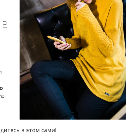
 В
ь
о
».
дитесь в этом сами!