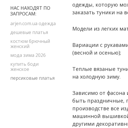
одежды, которую мож
желтый
НАС НАХОДЯТ ПО
заказать туники на в
ЗАПРОСАМ:
зеленый
коричневый
arjen.com.ua одежда
Модели из легких ма
красный
дешевые платья
малиновый
костюм брючный
Вариации с рукавами
женский
оливковый
(весной и осенью);
мода зима 2026
оранжевый
купить боди
персиковый
Теплые вязаные туни
женское
розовый
на холодную зиму.
персиковые платья
серый
синий
Зависимо от фасона
черный
быть праздничные, п
производстве все и
машинной вышивкой,
другими декоратив