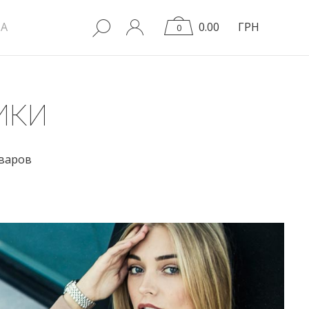
A
0.00
ГРН
0
ИКИ
оваров