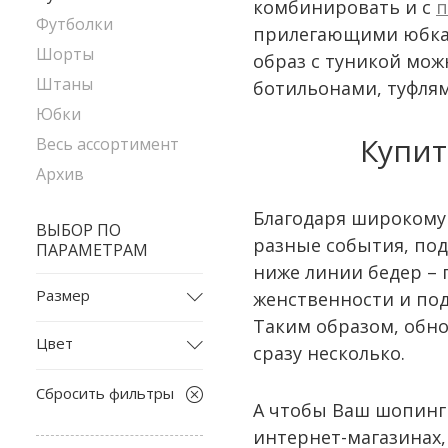
комбинировать и с
п
Футболки
прилегающими юбками
Шорты
образ с туникой мож
Штаны
ботильонами, туфлям
Юбки
Купит
Весь ассортимент
Архив
Благодаря широкому 
ВЫБОР ПО
разные события, под
ПАРАМЕТРАМ
ниже линии бедер – 
Размер
женственности и по
Таким образом, обно
L
Цвет
сразу несколько.
M
бежевый
S
Сбросить фильтры
белый
А чтобы Ваш шопинг
size1
интернет-магазинах,
голубой