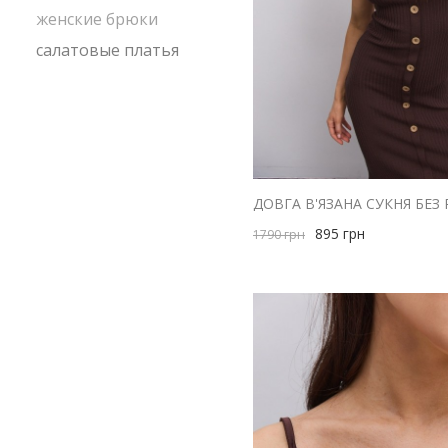
женские брюки
салатовые платья
895
грн
1790
грн