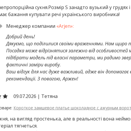
епропорційна сукня.Розмір S занадто вузький у грудях і
має бажання купувати речі українського виробника!
Добрий день!
Дякуємо, що поділилися своїми враженнями. Нам щиро п
Посадка може відрізнятися залежно від особливостей м
підібрати модель під власні параметри, ми радимо зве
фактичні заміри виробу.
Ваш відгук для нас дуже важливий, адже він допомагає
рекомендації. З повагою, Аржен!
09.07.2026
|
Тетяна
Короткое замшевое платье шоколадное с ажурным воро
кня, на вигляд простенька, але в реальності вона неймов
теріал тягнеться.