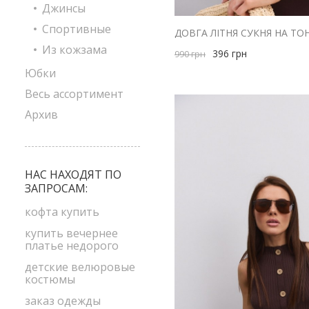
Джинсы
Спортивные
Из кожзама
396
грн
990
грн
Юбки
Весь ассортимент
Архив
НАС НАХОДЯТ ПО
ЗАПРОСАМ:
кофта купить
купить вечернее
платье недорого
детские велюровые
костюмы
заказ одежды