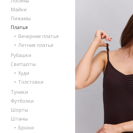
Лосины
Майки
Пижамы
Платья
Вечерние платья
Летние платья
Рубашки
Свитшоты
Худи
Толстовки
Туники
Футболки
Шорты
Штаны
Брюки