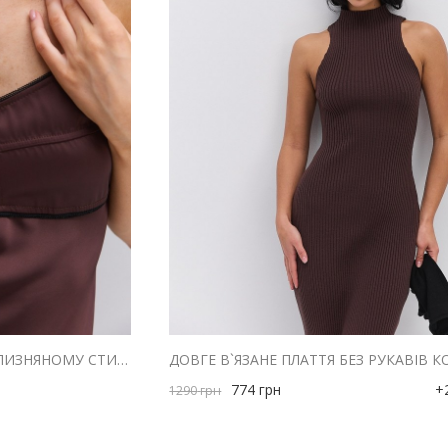
ДОВГА ВЕЧІРНЯ СУКНЯ В БІЛИЗНЯНОМУ СТИЛІ ШОКОЛАДНА З ВІДКРИТОЮ СПИНОЮ
774
грн
+
1290
грн