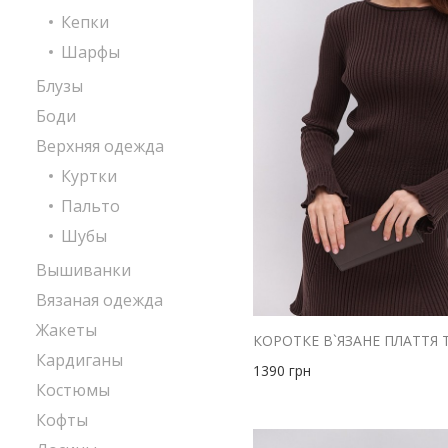
Кепки
Шарфы
Блузы
Боди
Верхняя одежда
Куртки
Пальто
Шубы
Вышиванки
Вязаная одежда
Жакеты
Кардиганы
1390
грн
Костюмы
Кофты