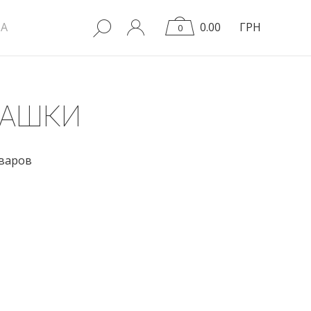
A
0.00
ГРН
0
БАШКИ
оваров