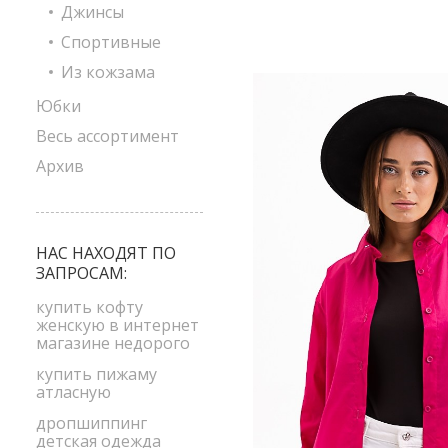
Джинсы
Спортивные
Из кожзама
Юбки
Весь ассортимент
Архив
НАС НАХОДЯТ ПО
ЗАПРОСАМ:
купить кофту
женскую в интернет
магазине недорого
купить пижаму
атласную
дропшиппинг
детская одежда