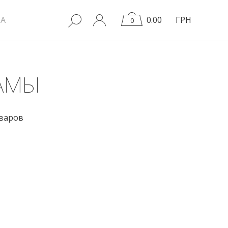
A
0.00
ГРН
0
АМЫ
оваров