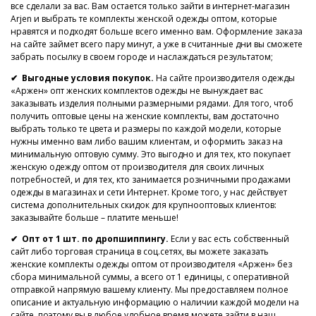
все сделали за вас. Вам остается только зайти в интернет-магазин
Arjen и выбрать те комплекты женской одежды оптом, которые
нравятся и подходят больше всего именно вам. Оформление заказа
на сайте займет всего пару минут, а уже в считанные дни вы сможете
забрать посылку в своем городе и наслаждаться результатом;
✔ Выгодные условия покупок.
На сайте производителя одежды
«Аржен» опт женских комплектов одежды не вынуждает вас
заказывать изделия полными размерными рядами. Для того, чтоб
получить оптовые цены на женские комплекты, вам достаточно
выбрать только те цвета и размеры по каждой модели, которые
нужны именно вам либо вашим клиентам, и оформить заказ на
минимальную оптовую сумму. Это выгодно и для тех, кто покупает
женскую одежду оптом от производителя для своих личных
потребностей, и для тех, кто занимается розничными продажами
одежды в магазинах и сети Интернет. Кроме того, у нас действует
система дополнительных скидок для крупнооптовых клиентов:
заказывайте больше – платите меньше!
✔ Опт от 1 шт. по дропшиппингу.
Если у вас есть собственный
сайт либо торговая страница в соц.сетях, вы можете заказать
женские комплекты одежды оптом от производителя «Аржен» без
сбора минимальной суммы, а всего от 1 единицы, с оперативной
отправкой напрямую вашему клиенту. Мы предоставляем полное
описание и актуальную информацию о наличии каждой модели на
сайте, поэтому вы в любое удобное время можете зайти в наш