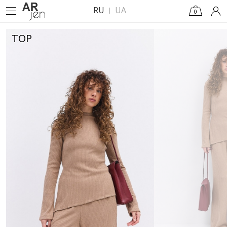
RU
UA
0
TOP