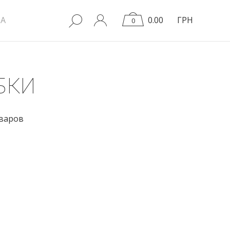
A
0.00
ГРН
0
БКИ
оваров