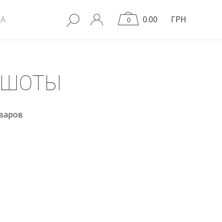
A
0.00
ГРН
0
ТШОТЫ
оваров