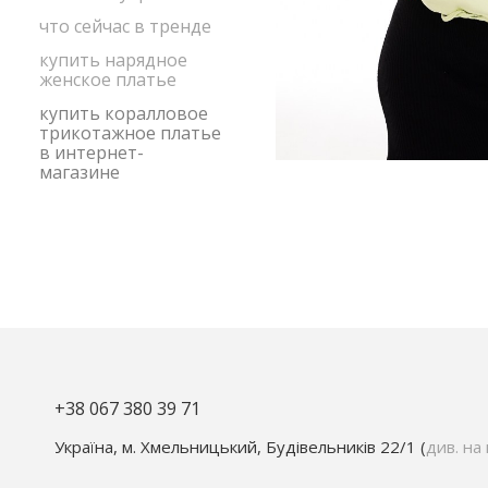
что сейчас в тренде
купить нарядное
женское платье
купить коралловое
трикотажное платье
в интернет-
магазине
+38 067 380 39 71
Україна, м. Хмельницький, Будівельників 22/1 (
див. на 