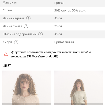
Материал
Пряжа
Состав
50% хлопок, 50% акрил
Длина изделия
45 см
?
Длина рукава
25 см
?
Ширина под проймами
45 см
?
Силуэт
Приталенный
?
Допустима розбіжність в замірах для текстильних виробів
становить
3%
(для в'язаних до
5%
).
ЦВЕТ