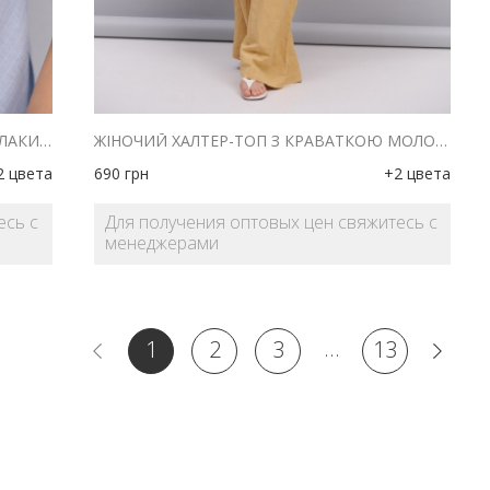
ЖІНОЧИЙ ХАЛТЕР-ТОП З КРАВАТКОЮ БЛАКИТНИЙ В СМУЖКУ
ЖІНОЧИЙ ХАЛТЕР-ТОП З КРАВАТКОЮ МОЛОЧНИЙ В СМУЖКУ
2 цвета
690
грн
+2 цвета
есь с
Для получения оптовых цен свяжитесь с
менеджерами
...
1
2
3
13