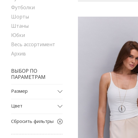
Футболки
Шорты
Штаны
Юбки
Весь ассортимент
Архив
ВЫБОР ПО
ПАРАМЕТРАМ
Размер
L
Цвет
L-XL
бежевый
M
Сбросить фильтры
белый
S
бирюзовый