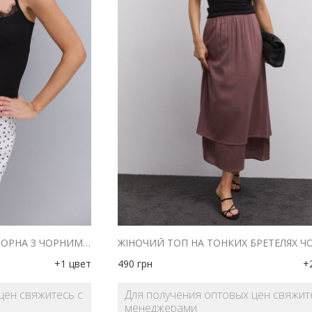
ЖІНОЧА МАЙКА В РУБЧИК ЧОРНА З ЧОРНИМ МЕРЕЖИВОМ ВГОРІ
ЖІНОЧИЙ ТОП НА ТОНКИХ БРЕТЕЛЯХ 
+1 цвет
490
грн
+
цен свяжитесь с
Для получения оптовых цен свяжит
менеджерами