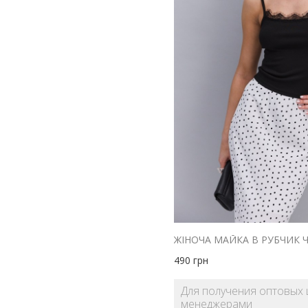
синий
сиреневый
фиолетовый
черный
490
грн
Для получения оптовых 
менеджерами