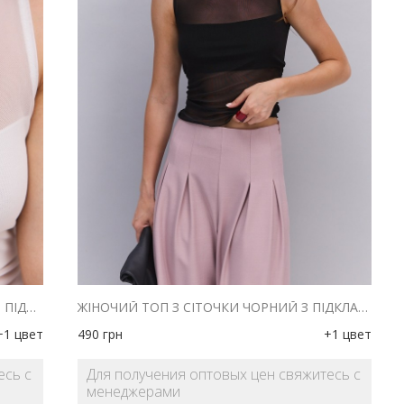
ЖІНОЧИЙ ТОП З СІТОЧКИ МОЛОЧНИЙ З ПІДКЛАДКОЮ В РУБЧИК
ЖІНОЧИЙ ТОП З СІТОЧКИ ЧОРНИЙ З ПІДКЛАДКОЮ В РУБЧИК
+1 цвет
490
грн
+1 цвет
есь с
Для получения оптовых цен свяжитесь с
менеджерами