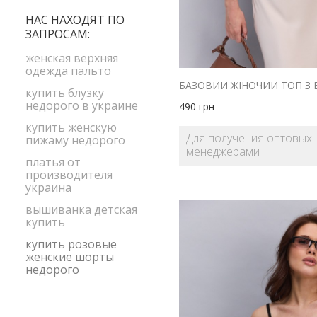
S-M
бордовый
НАС НАХОДЯТ ПО
XL
ЗАПРОСАМ:
голубой
XS
желтый
женская верхняя
size1
одежда пальто
зеленый
купить блузку
коралловый
недорого в украине
490
грн
коричневый
купить женскую
Для получения оптовых 
пижаму недорого
красный
менеджерами
платья от
малиновый
производителя
мята
украина
оливковый
вышиванка детская
купить
оранжевый
купить розовые
персиковый
женские шорты
недорого
розовый
салатовый
серый