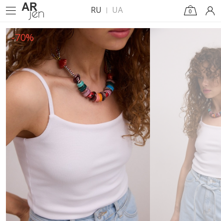
RU
UA
0
-70%