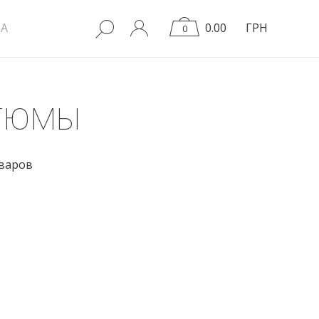
A
0.00
ГРН
0
ТЮМЫ
оваров